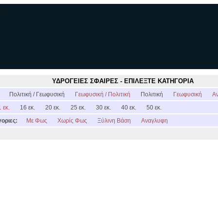
ΥΔΡΟΓΕΙΕΣ ΣΦΑΙΡΕΣ - ΕΠΙΛΕΞΤΕ ΚΑΤΗΓΟΡΙΑ
:
Πολιτική / Γεωφυσική
Γεωφυσική / Πολιτική
Πολιτική
Γεωφυσική
Α
 εκ.
16 εκ.
20 εκ.
25 εκ.
30 εκ.
40 εκ.
50 εκ.
οριες:
Με Φως
Χωρίς Φως
Ξύλινη Βάση
Αναγλυφη