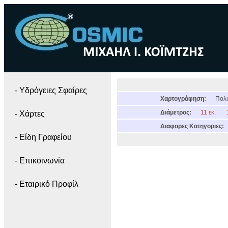
- Yδρόγειες Σφαίρες
Χαρτογράφηση:
Πολι
Διάμετρος:
11 εκ.
- Χάρτες
Διαφορες Κατηγοριες:
- Είδη Γραφείου
- Επικοινωνία
- Εταιρικό Προφίλ