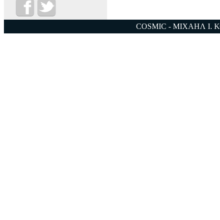
COSMIC - ΜΙΧΑΗΛ Ι. 