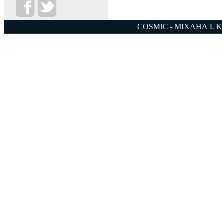
COSMIC - ΜΙΧΑΗΛ Ι. 