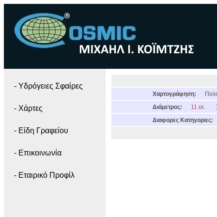
- Yδρόγειες Σφαίρες
Χαρτογράφηση:
Πολι
Διάμετρος:
11 εκ.
- Χάρτες
Διαφορες Κατηγοριες:
- Είδη Γραφείου
- Επικοινωνία
- Εταιρικό Προφίλ