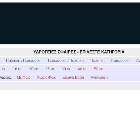
ΥΔΡΟΓΕΙΕΣ ΣΦΑΙΡΕΣ - ΕΠΙΛΕΞΤΕ ΚΑΤΗΓΟΡΙΑ
:
Πολιτική / Γεωφυσική
Γεωφυσική / Πολιτική
Πολιτική
Γεωφυσική
Α
 εκ.
16 εκ.
20 εκ.
25 εκ.
30 εκ.
40 εκ.
50 εκ.
οριες:
Με Φως
Χωρίς Φως
Ξύλινη Βάση
Αναγλυφη