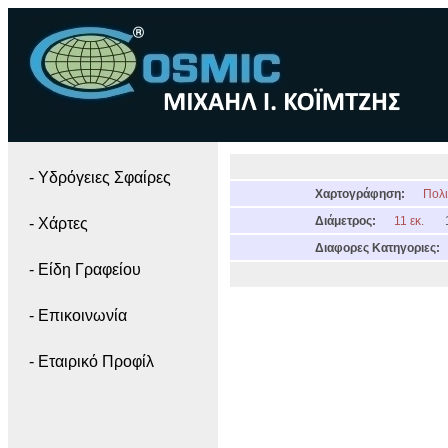
- Yδρόγειες Σφαίρες
Χαρτογράφηση:
Πολι
Διάμετρος:
11 εκ.
- Χάρτες
Διαφορες Κατηγοριες:
- Είδη Γραφείου
- Επικοινωνία
- Εταιρικό Προφίλ