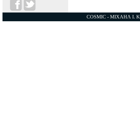
COSMIC - ΜΙΧΑΗΛ Ι. 