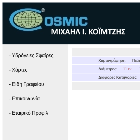
- Yδρόγειες Σφαίρες
Χαρτογράφηση:
Πολι
Διάμετρος:
11 εκ.
- Χάρτες
Διαφορες Κατηγοριες:
- Είδη Γραφείου
- Επικοινωνία
- Εταιρικό Προφίλ