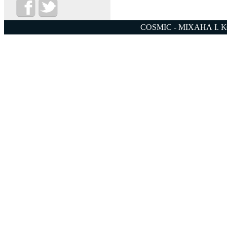
COSMIC - ΜΙΧΑΗΛ Ι. 