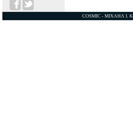
COSMIC - ΜΙΧΑΗΛ Ι. 