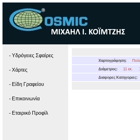
- Yδρόγειες Σφαίρες
Χαρτογράφηση:
Πολι
Διάμετρος:
11 εκ.
- Χάρτες
Διαφορες Κατηγοριες:
- Είδη Γραφείου
- Επικοινωνία
- Εταιρικό Προφίλ