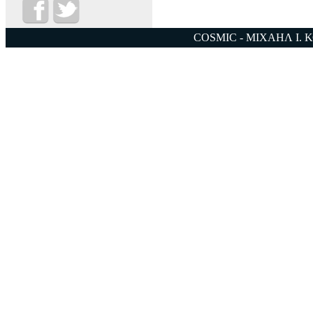
COSMIC - ΜΙΧΑΗΛ Ι. 