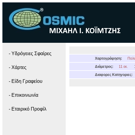
- Yδρόγειες Σφαίρες
Χαρτογράφηση:
Πολι
Διάμετρος:
11 εκ.
- Χάρτες
Διαφορες Κατηγοριες:
- Είδη Γραφείου
- Επικοινωνία
- Εταιρικό Προφίλ