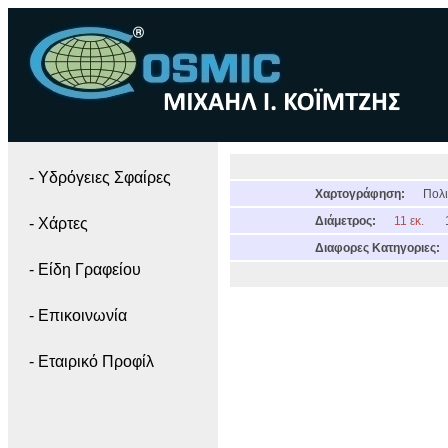
- Yδρόγειες Σφαίρες
Χαρτογράφηση:
Πολι
Διάμετρος:
11 εκ.
- Χάρτες
Διαφορες Κατηγοριες:
- Είδη Γραφείου
- Επικοινωνία
- Εταιρικό Προφίλ