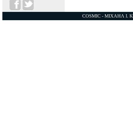
COSMIC - ΜΙΧΑΗΛ Ι. 