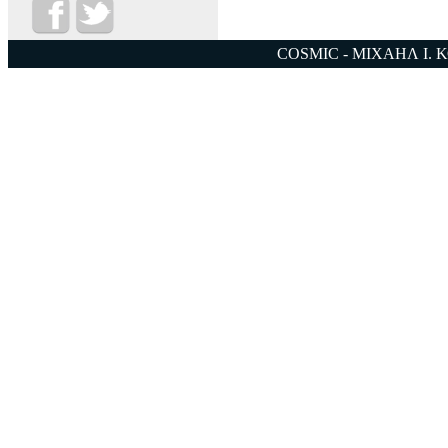
COSMIC - ΜΙΧΑΗΛ Ι. 