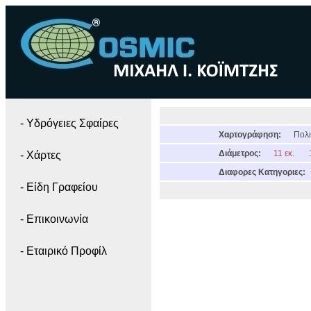
- Yδρόγειες Σφαίρες
Χαρτογράφηση:
Πολι
Διάμετρος:
11 εκ.
- Χάρτες
Διαφορες Κατηγοριες:
- Είδη Γραφείου
- Επικοινωνία
- Εταιρικό Προφίλ