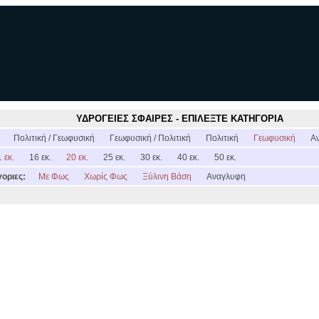
ΥΔΡΟΓΕΙΕΣ ΣΦΑΙΡΕΣ - ΕΠΙΛΕΞΤΕ ΚΑΤΗΓΟΡΙΑ
:
Πολιτική / Γεωφυσική
Γεωφυσική / Πολιτική
Πολιτική
Γεωφυσική
Α
 εκ.
16 εκ.
20 εκ.
25 εκ.
30 εκ.
40 εκ.
50 εκ.
οριες:
Με Φως
Χωρίς Φως
Ξύλινη Βάση
Αναγλυφη