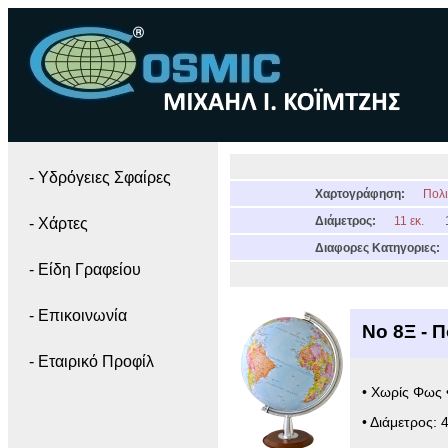
- Yδρόγειες Σφαίρες
Χαρτογράφηση:
Πολι
Διάμετρος:
11 εκ.
- Χάρτες
Διαφορες Κατηγοριες:
- Είδη Γραφείου
- Επικοινωνία
Νο 8Ξ - 
- Εταιρικό Προφίλ
• Χωρίς Φως 
• Διάμετρος: 