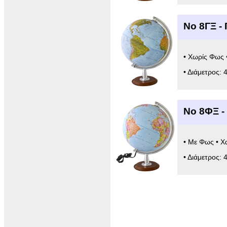
Νο 8ΓΞ -
• Χωρίς Φως 
• Διάμετρος: 
Νο 8ΦΞ -
• Με Φως • Χ
• Διάμετρος: 