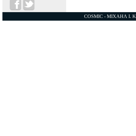
COSMIC - ΜΙΧΑΗΛ Ι. 