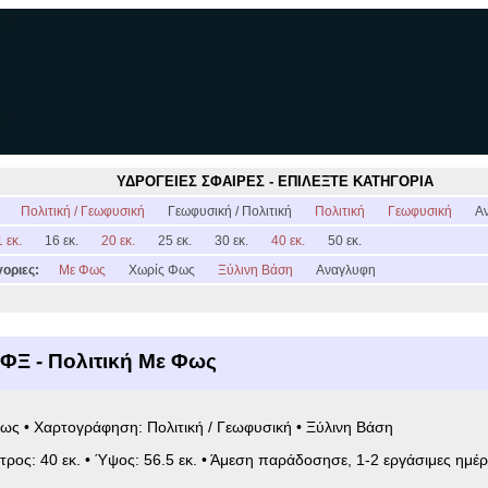
ΥΔΡΟΓΕΙΕΣ ΣΦΑΙΡΕΣ - ΕΠΙΛΕΞΤΕ ΚΑΤΗΓΟΡΙΑ
:
Πολιτική / Γεωφυσική
Γεωφυσική / Πολιτική
Πολιτική
Γεωφυσική
Α
 εκ.
16 εκ.
20 εκ.
25 εκ.
30 εκ.
40 εκ.
50 εκ.
οριες:
Με Φως
Χωρίς Φως
Ξύλινη Βάση
Αναγλυφη
ΦΞ - Πολιτική Με Φως
ως • Χαρτογράφηση: Πολιτική / Γεωφυσική • Ξύλινη Βάση
ετρος: 40 εκ. • Ύψος: 56.5 εκ. • Άμεση παράδοσησε, 1-2 εργάσιμες ημέρ