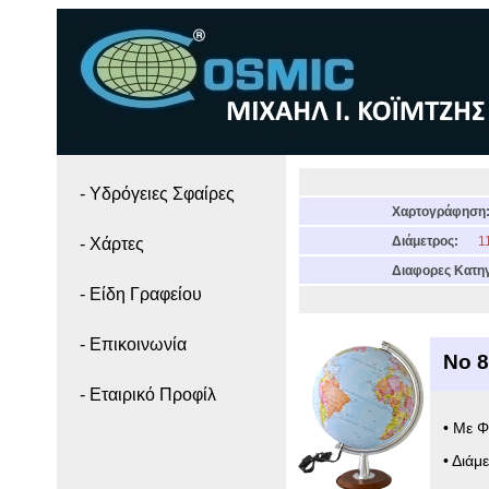
- Yδρόγειες Σφαίρες
Χαρτογράφηση
Διάμετρος:
11
- Χάρτες
Διαφορες Κατηγ
- Είδη Γραφείου
- Επικοινωνία
Νο 8
- Εταιρικό Προφίλ
• Με Φ
• Διάμ