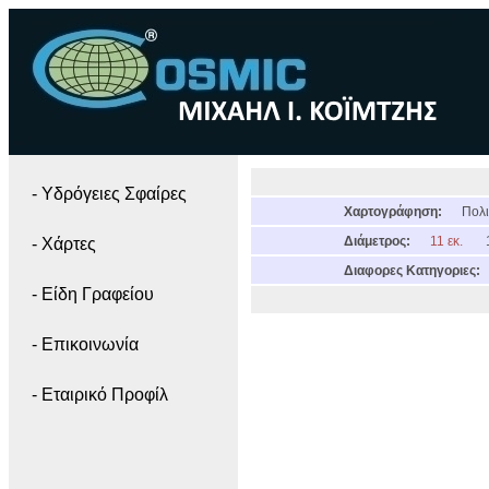
- Yδρόγειες Σφαίρες
Χαρτογράφηση:
Πολι
Διάμετρος:
11 εκ.
- Χάρτες
Διαφορες Κατηγοριες:
- Είδη Γραφείου
- Επικοινωνία
- Εταιρικό Προφίλ