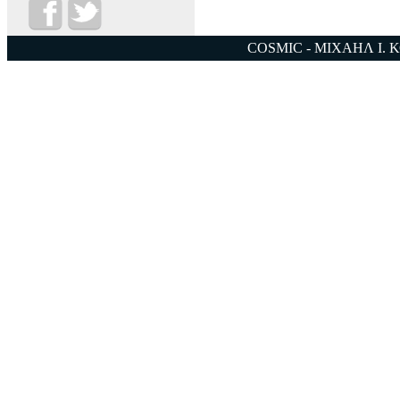
COSMIC - ΜΙΧΑΗΛ Ι. 