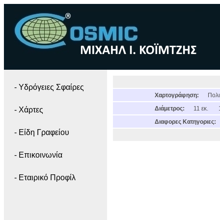
- Yδρόγειες Σφαίρες
Χαρτογράφηση:
Πολι
Διάμετρος:
11 εκ.
- Χάρτες
Διαφορες Κατηγοριες:
- Είδη Γραφείου
- Επικοινωνία
- Εταιρικό Προφίλ