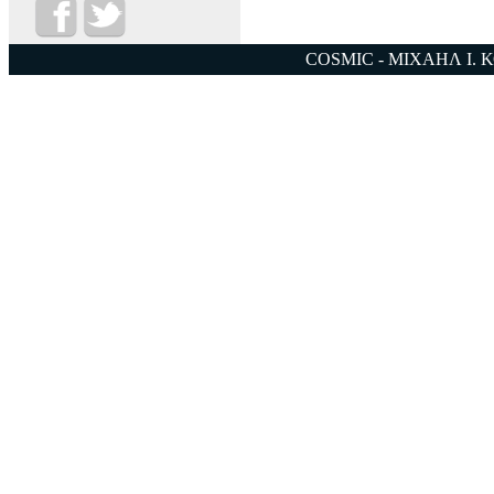
COSMIC - ΜΙΧΑΗΛ Ι. 