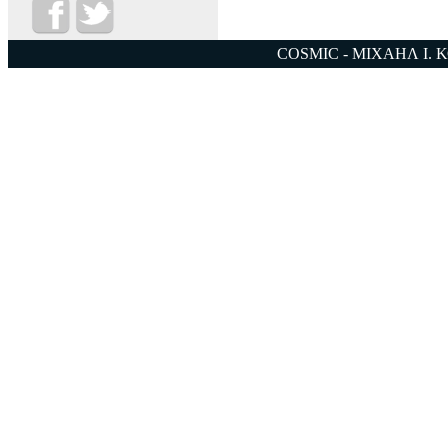
COSMIC - ΜΙΧΑΗΛ Ι. 