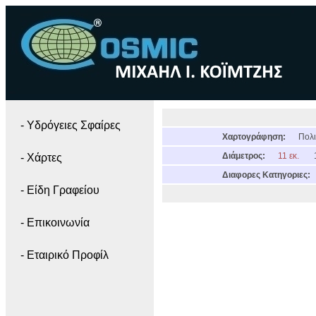
- Yδρόγειες Σφαίρες
Χαρτογράφηση:
Πολι
Διάμετρος:
11 εκ.
- Χάρτες
Διαφορες Κατηγοριες:
- Είδη Γραφείου
- Επικοινωνία
- Εταιρικό Προφίλ