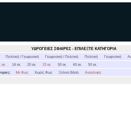
ΥΔΡΟΓΕΙΕΣ ΣΦΑΙΡΕΣ - ΕΠΙΛΕΞΤΕ ΚΑΤΗΓΟΡΙΑ
:
Πολιτική / Γεωφυσική
Γεωφυσική / Πολιτική
Πολιτική
Γεωφυσική
Α
 εκ.
16 εκ.
20 εκ.
25 εκ.
30 εκ.
40 εκ.
50 εκ.
οριες:
Με Φως
Χωρίς Φως
Ξύλινη Βάση
Αναγλυφη