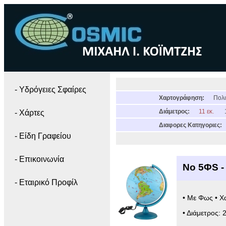
- Yδρόγειες Σφαίρες
Χαρτογράφηση:
Πολι
Διάμετρος:
11 εκ.
- Χάρτες
Διαφορες Κατηγοριες:
- Είδη Γραφείου
- Επικοινωνία
Νο 5ΦS -
- Εταιρικό Προφίλ
• Με Φως • Χ
• Διάμετρος: 