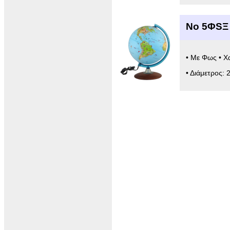
Νο 5ΦSΞ 
• Με Φως • Χ
• Διάμετρος: 