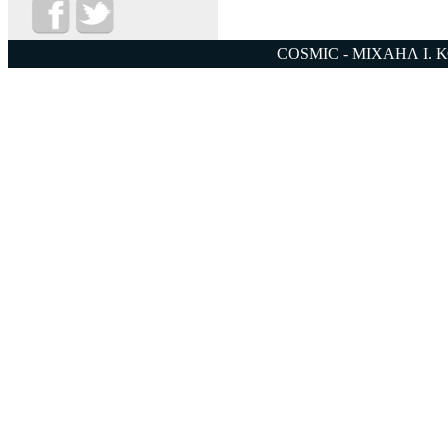
COSMIC - ΜΙΧΑΗΛ Ι. 