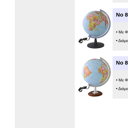
Νο 8
• Με Φ
• Διάμ
Νο 8
• Με Φ
• Διάμ