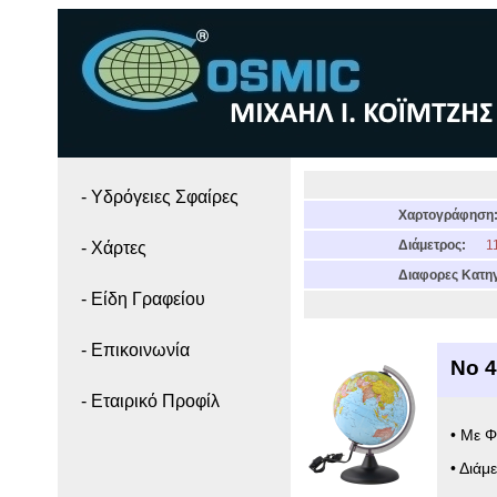
- Yδρόγειες Σφαίρες
Χαρτογράφηση
Διάμετρος:
11
- Χάρτες
Διαφορες Κατηγ
- Είδη Γραφείου
- Επικοινωνία
Νο 4
- Εταιρικό Προφίλ
• Με Φ
• Διάμ