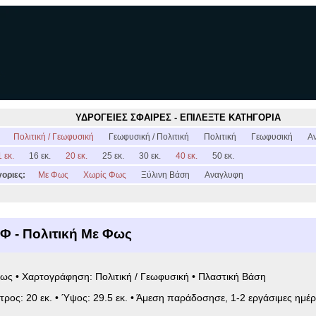
ΥΔΡΟΓΕΙΕΣ ΣΦΑΙΡΕΣ - ΕΠΙΛΕΞΤΕ ΚΑΤΗΓΟΡΙΑ
:
Πολιτική / Γεωφυσική
Γεωφυσική / Πολιτική
Πολιτική
Γεωφυσική
Α
 εκ.
16 εκ.
20 εκ.
25 εκ.
30 εκ.
40 εκ.
50 εκ.
οριες:
Με Φως
Χωρίς Φως
Ξύλινη Βάση
Αναγλυφη
Φ - Πολιτική Με Φως
ως • Χαρτογράφηση: Πολιτική / Γεωφυσική • Πλαστική Βάση
ετρος: 20 εκ. • Ύψος: 29.5 εκ. • Άμεση παράδοσησε, 1-2 εργάσιμες ημέρ