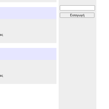
ες
ες