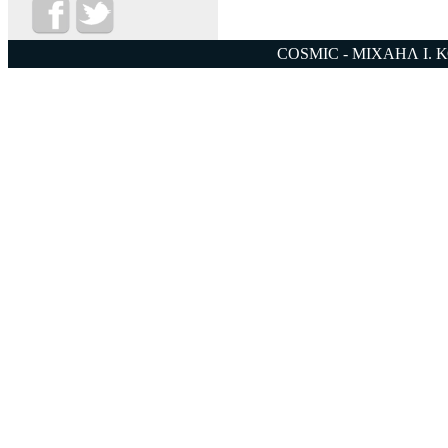
COSMIC - ΜΙΧΑΗΛ Ι. 