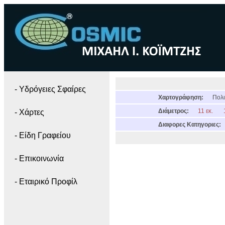
- Yδρόγειες Σφαίρες
Χαρτογράφηση:
Πολι
Διάμετρος:
11 εκ.
- Χάρτες
Διαφορες Κατηγοριες:
- Είδη Γραφείου
- Επικοινωνία
- Εταιρικό Προφίλ