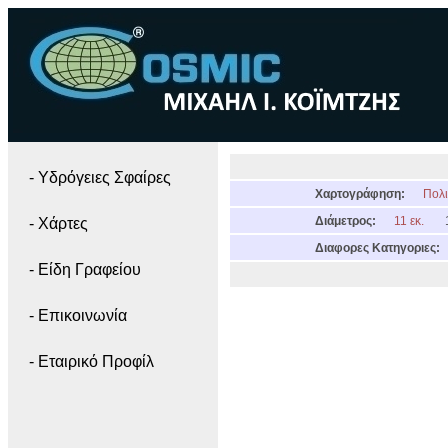
- Yδρόγειες Σφαίρες
Χαρτογράφηση:
Πολι
Διάμετρος:
11 εκ.
- Χάρτες
Διαφορες Κατηγοριες:
- Είδη Γραφείου
- Επικοινωνία
- Εταιρικό Προφίλ