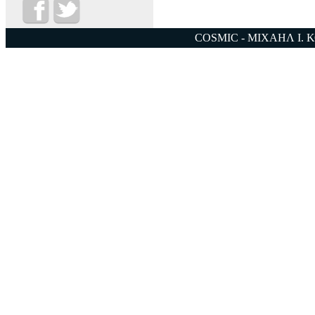
COSMIC - ΜΙΧΑΗΛ Ι. 