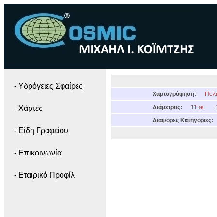
- Yδρόγειες Σφαίρες
Χαρτογράφηση:
Πολι
Διάμετρος:
11 εκ.
- Χάρτες
Διαφορες Κατηγοριες:
- Είδη Γραφείου
- Επικοινωνία
- Εταιρικό Προφίλ