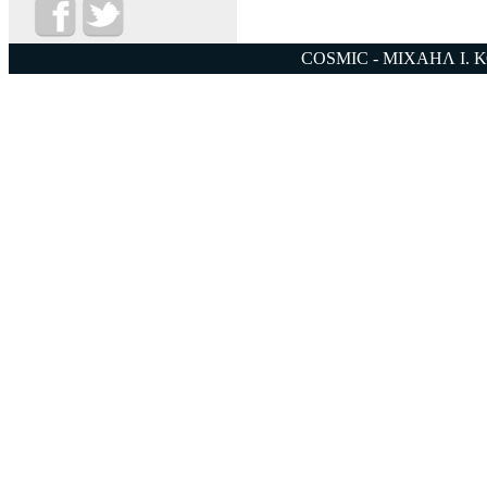
COSMIC - ΜΙΧΑΗΛ Ι. 