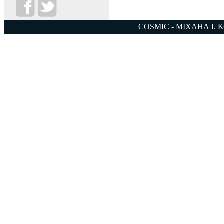
COSMIC - ΜΙΧΑΗΛ Ι. 