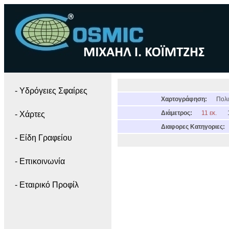
- Yδρόγειες Σφαίρες
Χαρτογράφηση:
Πολι
Διάμετρος:
11 εκ.
- Χάρτες
Διαφορες Κατηγοριες:
- Είδη Γραφείου
- Επικοινωνία
- Εταιρικό Προφίλ