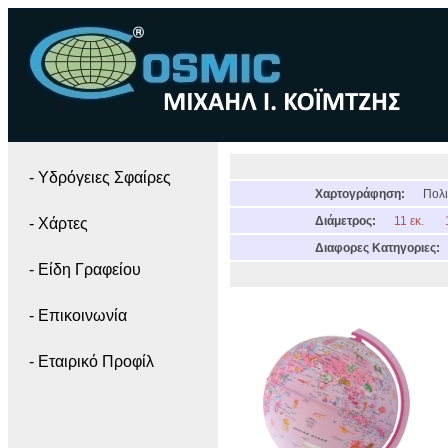
- Yδρόγειες Σφαίρες
Χαρτογράφηση:
Πολι
Διάμετρος:
11 εκ.
- Χάρτες
Διαφορες Κατηγοριες:
- Είδη Γραφείου
- Επικοινωνία
- Εταιρικό Προφίλ