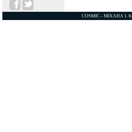
COSMIC - ΜΙΧΑΗΛ Ι. 