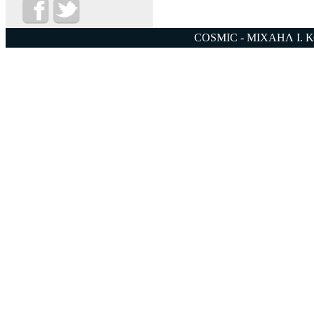
COSMIC - ΜΙΧΑΗΛ Ι. 