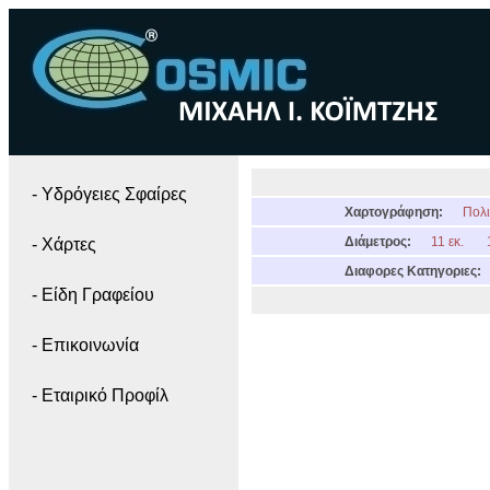
- Yδρόγειες Σφαίρες
Χαρτογράφηση:
Πολι
Διάμετρος:
11 εκ.
- Χάρτες
Διαφορες Κατηγοριες:
- Είδη Γραφείου
- Επικοινωνία
- Εταιρικό Προφίλ