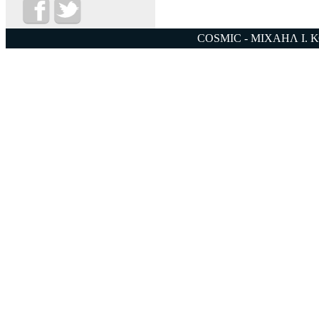
COSMIC - ΜΙΧΑΗΛ Ι. 