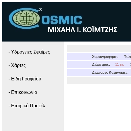
- Yδρόγειες Σφαίρες
Χαρτογράφηση:
Πολι
Διάμετρος:
11 εκ.
- Χάρτες
Διαφορες Κατηγοριες:
- Είδη Γραφείου
- Επικοινωνία
- Εταιρικό Προφίλ