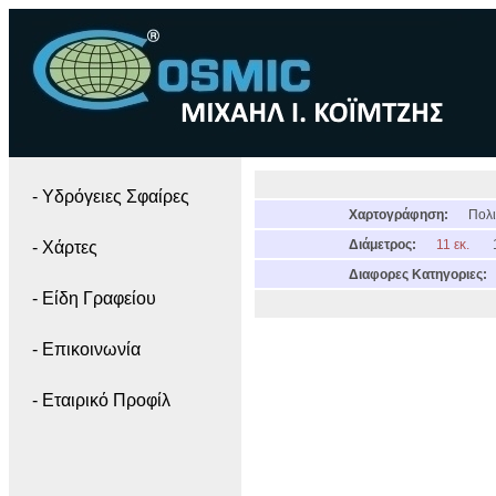
- Yδρόγειες Σφαίρες
Χαρτογράφηση:
Πολι
Διάμετρος:
11 εκ.
- Χάρτες
Διαφορες Κατηγοριες:
- Είδη Γραφείου
- Επικοινωνία
- Εταιρικό Προφίλ