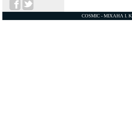
COSMIC - ΜΙΧΑΗΛ Ι. 