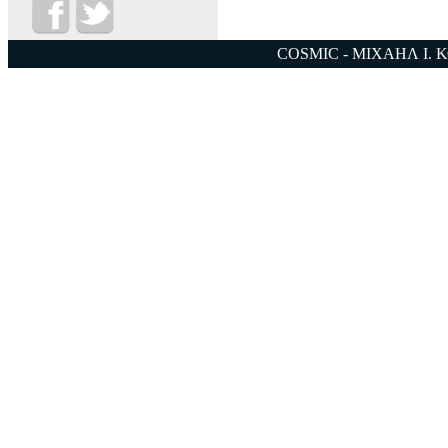
COSMIC - ΜΙΧΑΗΛ Ι. 