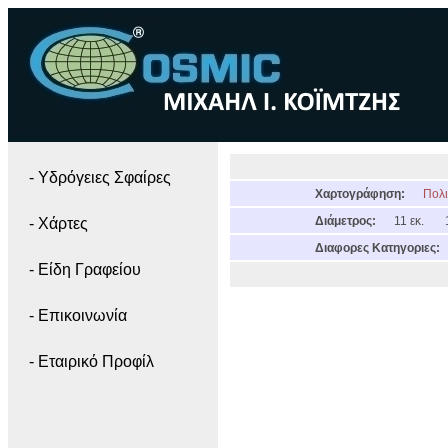
- Yδρόγειες Σφαίρες
Χαρτογράφηση:
Πολι
Διάμετρος:
11 εκ.
- Χάρτες
Διαφορες Κατηγοριες:
- Είδη Γραφείου
- Επικοινωνία
- Εταιρικό Προφίλ