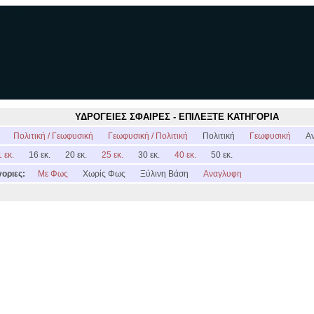
ΥΔΡΟΓΕΙΕΣ ΣΦΑΙΡΕΣ - ΕΠΙΛΕΞΤΕ ΚΑΤΗΓΟΡΙΑ
:
Πολιτική / Γεωφυσική
Γεωφυσική / Πολιτική
Πολιτική
Γεωφυσική
Α
 εκ.
16 εκ.
20 εκ.
25 εκ.
30 εκ.
40 εκ.
50 εκ.
οριες:
Με Φως
Χωρίς Φως
Ξύλινη Βάση
Αναγλυφη