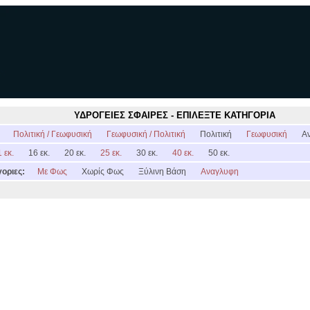
ΥΔΡΟΓΕΙΕΣ ΣΦΑΙΡΕΣ - ΕΠΙΛΕΞΤΕ ΚΑΤΗΓΟΡΙΑ
:
Πολιτική / Γεωφυσική
Γεωφυσική / Πολιτική
Πολιτική
Γεωφυσική
Α
 εκ.
16 εκ.
20 εκ.
25 εκ.
30 εκ.
40 εκ.
50 εκ.
οριες:
Με Φως
Χωρίς Φως
Ξύλινη Βάση
Αναγλυφη