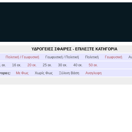
ΥΔΡΟΓΕΙΕΣ ΣΦΑΙΡΕΣ - ΕΠΙΛΕΞΤΕ ΚΑΤΗΓΟΡΙΑ
:
Πολιτική / Γεωφυσική
Γεωφυσική / Πολιτική
Πολιτική
Γεωφυσική
Α
 εκ.
16 εκ.
20 εκ.
25 εκ.
30 εκ.
40 εκ.
50 εκ.
οριες:
Με Φως
Χωρίς Φως
Ξύλινη Βάση
Αναγλυφη