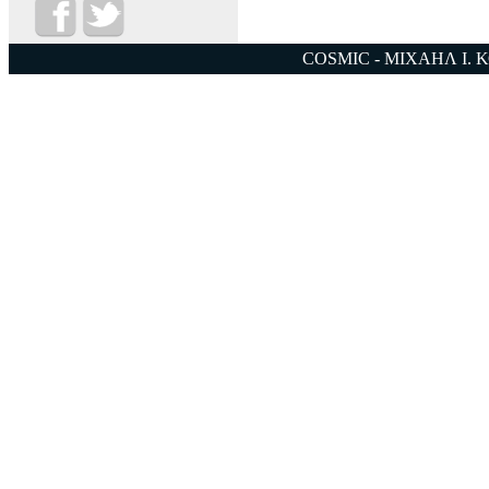
COSMIC - ΜΙΧΑΗΛ Ι. 