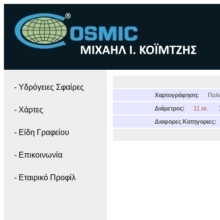
- Yδρόγειες Σφαίρες
Χαρτογράφηση:
Πολι
Διάμετρος:
11 εκ.
- Χάρτες
Διαφορες Κατηγοριες:
- Είδη Γραφείου
- Επικοινωνία
- Εταιρικό Προφίλ