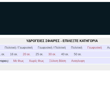
ΥΔΡΟΓΕΙΕΣ ΣΦΑΙΡΕΣ - ΕΠΙΛΕΞΤΕ ΚΑΤΗΓΟΡΙΑ
:
Πολιτική / Γεωφυσική
Γεωφυσική / Πολιτική
Πολιτική
Γεωφυσική
Α
 εκ.
16 εκ.
20 εκ.
25 εκ.
30 εκ.
40 εκ.
50 εκ.
οριες:
Με Φως
Χωρίς Φως
Ξύλινη Βάση
Αναγλυφη