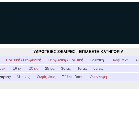
ΥΔΡΟΓΕΙΕΣ ΣΦΑΙΡΕΣ - ΕΠΙΛΕΞΤΕ ΚΑΤΗΓΟΡΙΑ
:
Πολιτική / Γεωφυσική
Γεωφυσική / Πολιτική
Πολιτική
Γεωφυσική
Α
 εκ.
16 εκ.
20 εκ.
25 εκ.
30 εκ.
40 εκ.
50 εκ.
οριες:
Με Φως
Χωρίς Φως
Ξύλινη Βάση
Αναγλυφη