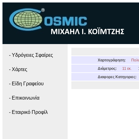
- Yδρόγειες Σφαίρες
Χαρτογράφηση:
Πολι
Διάμετρος:
11 εκ.
- Χάρτες
Διαφορες Κατηγοριες:
- Είδη Γραφείου
- Επικοινωνία
- Εταιρικό Προφίλ