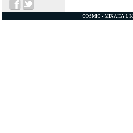
COSMIC - ΜΙΧΑΗΛ Ι. 