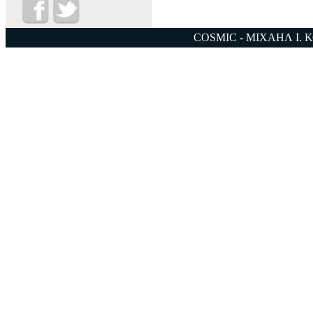
COSMIC - ΜΙΧΑΗΛ Ι. 