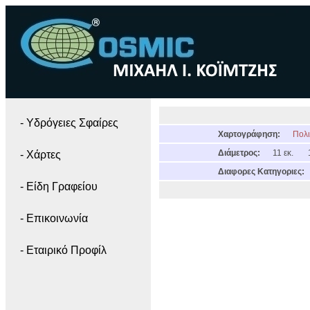
- Yδρόγειες Σφαίρες
Χαρτογράφηση:
Πολι
Διάμετρος:
11 εκ.
- Χάρτες
Διαφορες Κατηγοριες:
- Είδη Γραφείου
- Επικοινωνία
- Εταιρικό Προφίλ