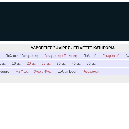
ΥΔΡΟΓΕΙΕΣ ΣΦΑΙΡΕΣ - ΕΠΙΛΕΞΤΕ ΚΑΤΗΓΟΡΙΑ
:
Πολιτική / Γεωφυσική
Γεωφυσική / Πολιτική
Πολιτική
Γεωφυσική
Α
 εκ.
16 εκ.
20 εκ.
25 εκ.
30 εκ.
40 εκ.
50 εκ.
οριες:
Με Φως
Χωρίς Φως
Ξύλινη Βάση
Αναγλυφη