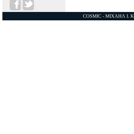
COSMIC - ΜΙΧΑΗΛ Ι. 