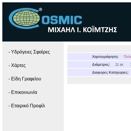
- Yδρόγειες Σφαίρες
Χαρτογράφηση:
Πολι
Διάμετρος:
11 εκ.
- Χάρτες
Διαφορες Κατηγοριες:
- Είδη Γραφείου
- Επικοινωνία
- Εταιρικό Προφίλ