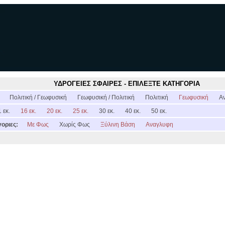
ΥΔΡΟΓΕΙΕΣ ΣΦΑΙΡΕΣ - ΕΠΙΛΕΞΤΕ ΚΑΤΗΓΟΡΙΑ
:
Πολιτική / Γεωφυσική
Γεωφυσική / Πολιτική
Πολιτική
Γεωφυσική
Α
 εκ.
16 εκ.
20 εκ.
25 εκ.
30 εκ.
40 εκ.
50 εκ.
οριες:
Με Φως
Χωρίς Φως
Ξύλινη Βάση
Αναγλυφη