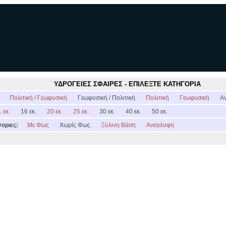
ΥΔΡΟΓΕΙΕΣ ΣΦΑΙΡΕΣ - ΕΠΙΛΕΞΤΕ ΚΑΤΗΓΟΡΙΑ
:
Πολιτική / Γεωφυσική
Γεωφυσική / Πολιτική
Πολιτική
Γεωφυσική
Α
 εκ.
16 εκ.
20 εκ.
25 εκ.
30 εκ.
40 εκ.
50 εκ.
οριες:
Με Φως
Χωρίς Φως
Ξύλινη Βάση
Αναγλυφη