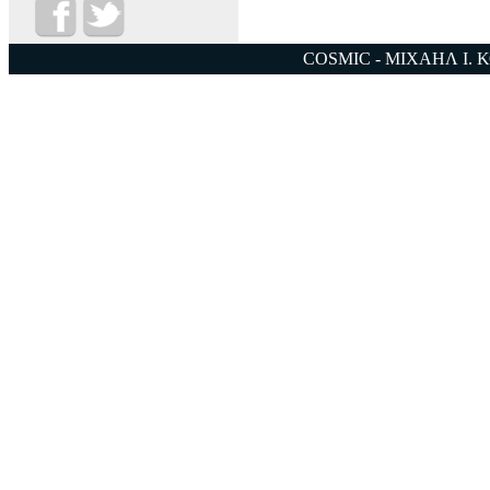
COSMIC - ΜΙΧΑΗΛ Ι. 