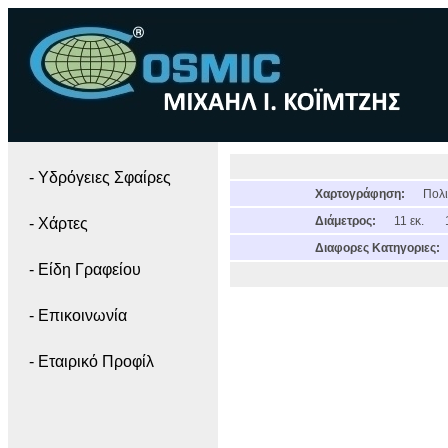
- Yδρόγειες Σφαίρες
Χαρτογράφηση:
Πολι
Διάμετρος:
11 εκ.
- Χάρτες
Διαφορες Κατηγοριες:
- Είδη Γραφείου
- Επικοινωνία
- Εταιρικό Προφίλ