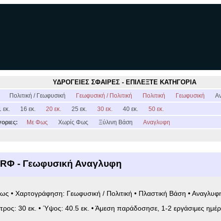
ΥΔΡΟΓΕΙΕΣ ΣΦΑΙΡΕΣ - ΕΠΙΛΕΞΤΕ ΚΑΤΗΓΟΡΙΑ
:
Πολιτική / Γεωφυσική
Γεωφυσική / Πολιτική
Πολιτική
Γεωφυσική
Α
 εκ.
16 εκ.
20 εκ.
25 εκ.
30 εκ.
40 εκ.
50 εκ.
οριες:
Με Φως
Χωρίς Φως
Ξύλινη Βάση
Αναγλυφη
6RΦ - Γεωφυσική Αναγλυφη
ως • Χαρτογράφηση: Γεωφυσική / Πολιτική • Πλαστική Βάση • Αναγλυφ
ετρος: 30 εκ. • Ύψος: 40.5 εκ. • Άμεση παράδοσησε, 1-2 εργάσιμες ημέρ