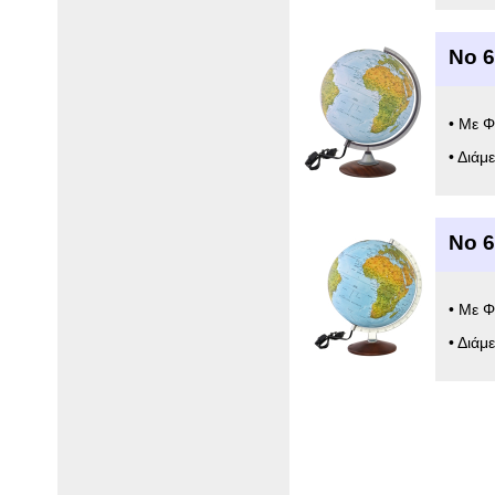
Νο 
• Με Φ
• Διάμ
Νο 
• Με Φ
• Διάμ