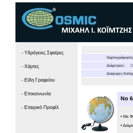
- Yδρόγειες Σφαίρες
Χαρτογράφηση
Διάμετρος:
11
- Χάρτες
Διαφορες Κατηγ
- Είδη Γραφείου
- Επικοινωνία
Νο 
- Εταιρικό Προφίλ
• Με Φ
• Διάμ