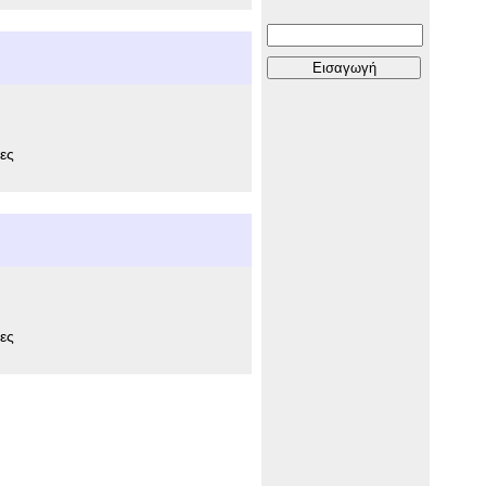
ες
ες