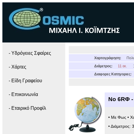
- Yδρόγειες Σφαίρες
Χαρτογράφηση:
Πολι
Διάμετρος:
11 εκ.
- Χάρτες
Διαφορες Κατηγοριες:
- Είδη Γραφείου
- Επικοινωνία
Νο 6RΦ -
- Εταιρικό Προφίλ
• Με Φως • Χ
• Διάμετρος: 