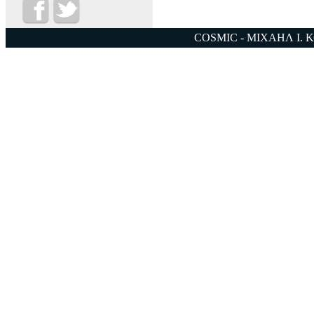
COSMIC - ΜΙΧΑΗΛ Ι. 