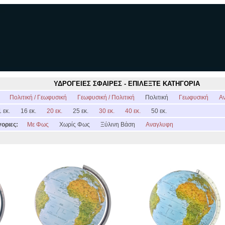
ΥΔΡΟΓΕΙΕΣ ΣΦΑΙΡΕΣ - ΕΠΙΛΕΞΤΕ ΚΑΤΗΓΟΡΙΑ
:
Πολιτική / Γεωφυσική
Γεωφυσική / Πολιτική
Πολιτική
Γεωφυσική
Α
 εκ.
16 εκ.
20 εκ.
25 εκ.
30 εκ.
40 εκ.
50 εκ.
οριες:
Με Φως
Χωρίς Φως
Ξύλινη Βάση
Αναγλυφη