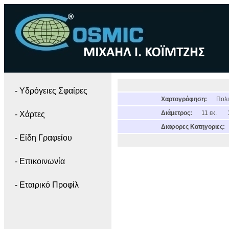
- Yδρόγειες Σφαίρες
Χαρτογράφηση:
Πολι
Διάμετρος:
11 εκ.
- Χάρτες
Διαφορες Κατηγοριες:
- Είδη Γραφείου
- Επικοινωνία
- Εταιρικό Προφίλ