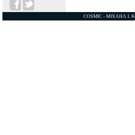
COSMIC - ΜΙΧΑΗΛ Ι. 