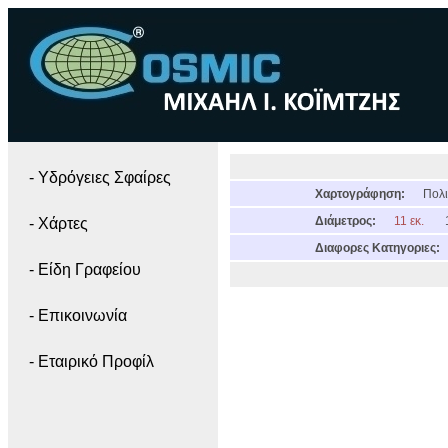
- Yδρόγειες Σφαίρες
Χαρτογράφηση:
Πολι
Διάμετρος:
11 εκ.
- Χάρτες
Διαφορες Κατηγοριες:
- Είδη Γραφείου
- Επικοινωνία
- Εταιρικό Προφίλ