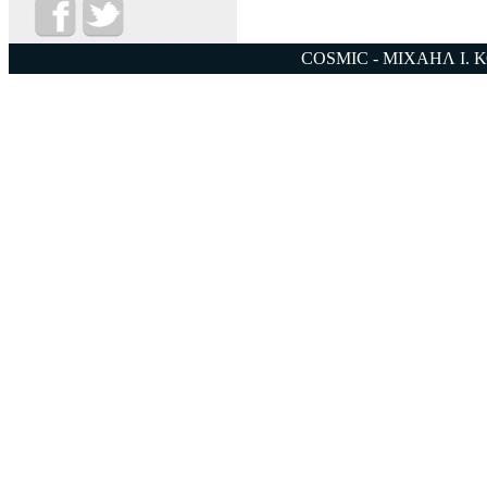
COSMIC - ΜΙΧΑΗΛ Ι. 