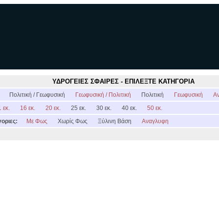
ΥΔΡΟΓΕΙΕΣ ΣΦΑΙΡΕΣ - ΕΠΙΛΕΞΤΕ ΚΑΤΗΓΟΡΙΑ
:
Πολιτική / Γεωφυσική
Γεωφυσική / Πολιτική
Πολιτική
Γεωφυσική
Α
 εκ.
16 εκ.
20 εκ.
25 εκ.
30 εκ.
40 εκ.
50 εκ.
οριες:
Με Φως
Χωρίς Φως
Ξύλινη Βάση
Αναγλυφη