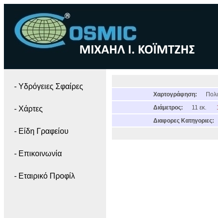
- Yδρόγειες Σφαίρες
Χαρτογράφηση:
Πολι
Διάμετρος:
11 εκ.
- Χάρτες
Διαφορες Κατηγοριες:
- Είδη Γραφείου
- Επικοινωνία
- Εταιρικό Προφίλ