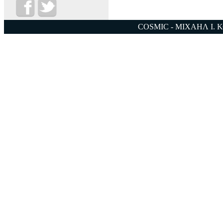
COSMIC - ΜΙΧΑΗΛ Ι. 