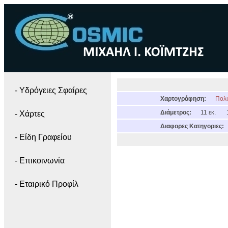
- Yδρόγειες Σφαίρες
Χαρτογράφηση:
Πολι
Διάμετρος:
11 εκ.
- Χάρτες
Διαφορες Κατηγοριες:
- Είδη Γραφείου
- Επικοινωνία
- Εταιρικό Προφίλ