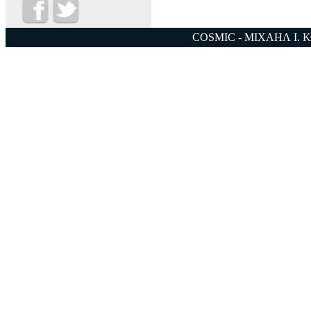
COSMIC - ΜΙΧΑΗΛ Ι. 