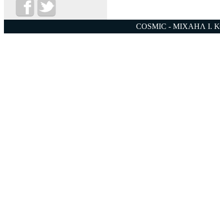
COSMIC - ΜΙΧΑΗΛ Ι. 