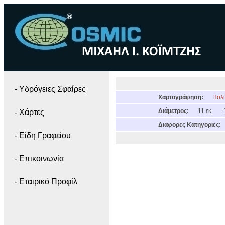
- Yδρόγειες Σφαίρες
Χαρτογράφηση:
Πολι
Διάμετρος:
11 εκ.
- Χάρτες
Διαφορες Κατηγοριες:
- Είδη Γραφείου
- Επικοινωνία
- Εταιρικό Προφίλ